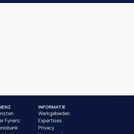
NENZ
INFORMATIE
ensten
Werkgebieden
er Fynenz
Expertises
nnisbank
Privacy