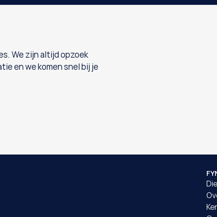
 We zijn altijd opzoek 
ie en we komen snel bij je 
FY
Di
Ov
Ke