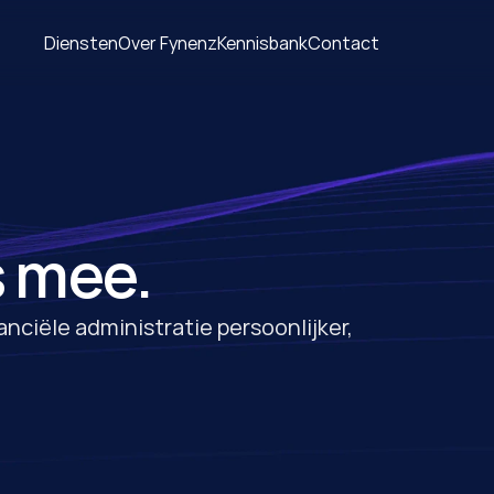
Diensten
Over Fynenz
Kennisbank
Contact
s mee.
nciële administratie persoonlijker, 