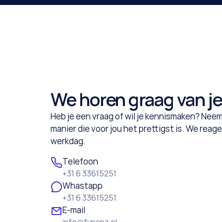
We horen graag van je
Heb je een vraag of wil je kennismaken? Neem
manier die voor jou het prettigst is. We reag
werkdag.
Telefoon
+31 6 33615251
Whastapp
+31 6 33615251
E-mail
info@fynenz.nl