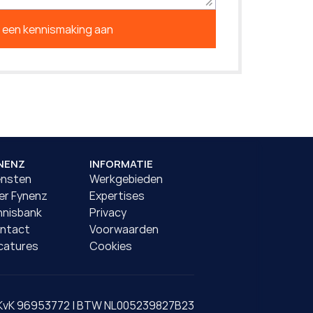
 een kennismaking aan
NENZ
INFORMATIE
ensten
Werkgebieden
er Fynenz
Expertises
nnisbank
Privacy
ntact
Voorwaarden
catures
Cookies
KvK 96953772 | BTW NL005239827B23