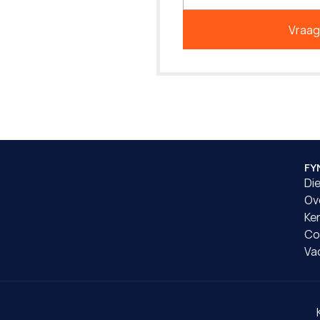
Vraag
FY
Di
Ov
Ke
Co
Va