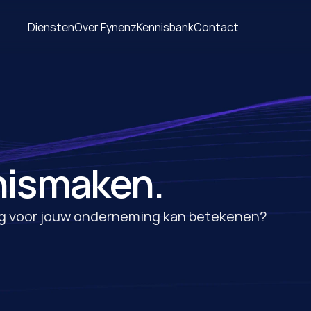
Diensten
Over Fynenz
Kennisbank
Contact
nismaken.
g voor jouw onderneming kan betekenen?