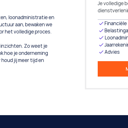
Je volledige 
dienstverleni
ten, loonadministratie en 
Financiële
uctuur aan, bewaken we 
Belasting
r het volledige proces. 
Loonadmin
Jaarreken
 inzichten. Zo weet je 
Advies
ook hoe je onderneming 
oud jij meer tijd en 
M