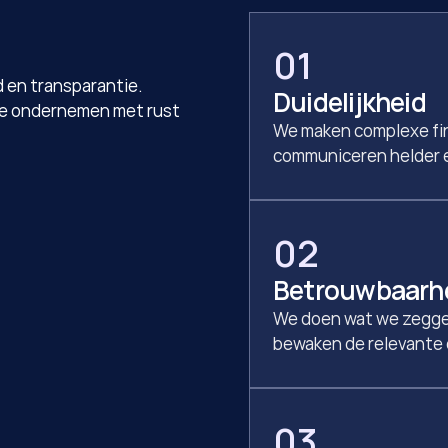
01
 en transparantie. 
Duidelijkheid
 je ondernemen met rust 
We maken complexe fina
communiceren helder e
02
Betrouwbaarh
We doen wat we zegge
bewaken de relevante 
03