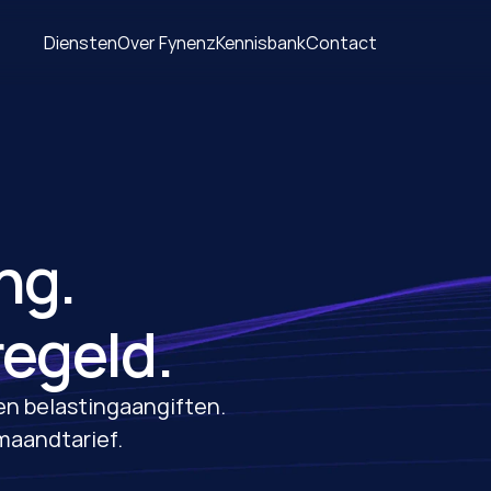
Diensten
Over Fynenz
Kennisbank
Contact
ng.
egeld.
 en belastingaangiften. 
maandtarief.