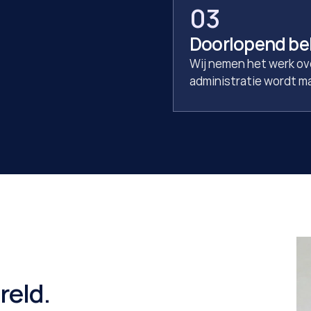
03
Doorlopend be
Wij nemen het werk ove
administratie wordt ma
reld.