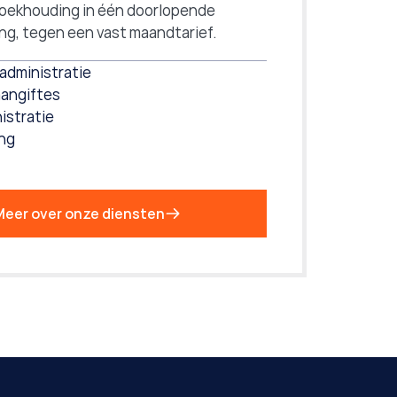
boekhouding in één doorlopende 
ng, tegen een vast maandtarief.
 administratie
aangiftes
istratie
ing
eer over onze diensten